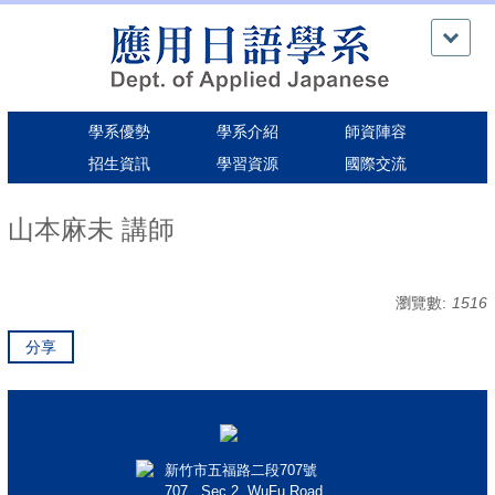
跳
到
主
要
內
學系優勢
學系介紹
師資陣容
容
區
招生資訊
學習資源
國際交流
山本麻未 講師
瀏覽數:
1516
分享
新竹市五福路二段707號
707 , Sec.2, WuFu Road