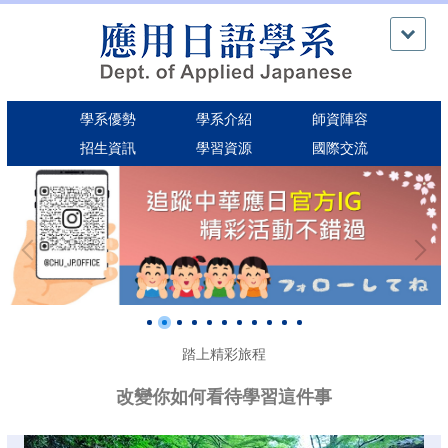
跳
到
主
要
內
學系優勢
學系介紹
師資陣容
容
區
招生資訊
學習資源
國際交流
踏上精彩旅程
改變你如何看待學習這件事