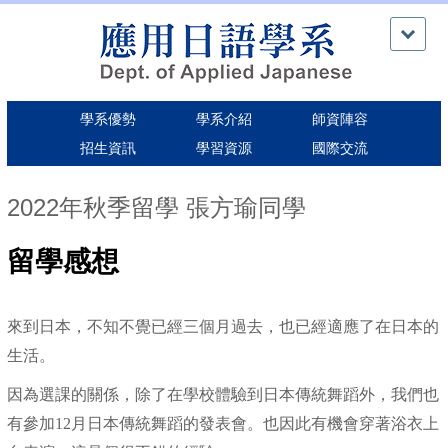
跳
到
主
要
內
學系優勢
學系介紹
師資陣容
容
區
招生資訊
學習資源
國際交流
2022年秋季留學 張方瑜同學
留學感想
來到日本，不知不覺已經三個月過去，也已經適應了在日本的
生活。
因為選課的關係，除了在學校體驗到日本傳統舞蹈外，我們也
有參加12月日本傳統舞蹈的發表會。也因此有機會穿著浴衣上