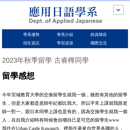
跳
到
主
要
內
學系優勢
學系介紹
師資陣容
容
區
招生資訊
學習資源
國際交流
2023年秋季留學 古睿樺同學
留學感想
今年宮城教育大學的交換留學生就我一個，雖然有其他的留學
生，但是大家都是老師年紀都比我大。所以平常上課就我跟老
師一對一。跟日本同學上課也是有的，因為交換學生就我一個
人，在自我介紹時有時候會自嘲自己是可悲的留學生www
我住在Urban Castle Kawauch。裡面住著來自世界各國的人，