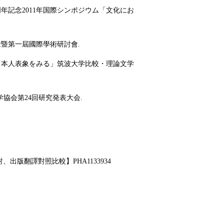
年記念2011年国際シンポジウム「文化にお
念暨第一屆國際學術研討會.
と日本人表象をみる」筑波大学比較・理論文学
学協会第24回研究発表大会.
對、出版翻譯對照比較】PHA1133934