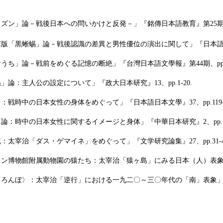
リズン」論
－
戦後日本への問いかけと反発
－」『銘傳日本語教育』第
25
期
版「黒蜥蜴」論－戦後認識の差異と男性優位の演出に関して」『日本語日本文學』
うち」論－戦前をめぐる記憶の断絶」『台灣日本語文學報』第44期、pp.25
」論：主人公の設定について」『政大日本研究』13、pp.1-20.
：戦時中の日本女性の身体をめぐって」『日本語日本文學』37、pp.119-1
論：時中の日本女性に関するイメージと身体」『中華日本研究』2、pp.151
：太宰治「ダス・ゲマイネ」をめぐって」『文学研究論集』27、pp.31-4
ドン博物館附属動物園の猿たち：太宰治「猿ヶ島」にみる日本（人）表象」『日
ろんぼ〉：太宰治「逆行」における一九二〇～三〇年代の「南」表象」『日本文