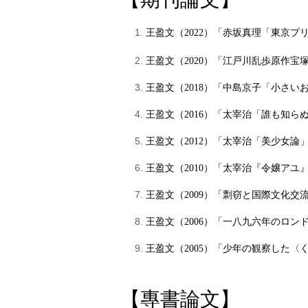
王盈文
（
20
22
）「
赤坂真理「東京プ
王盈文（2020）「江戸川乱歩原作宝塚
王盈文（2018）「中島京子「小さいお
王盈文（2016）「太宰治「誰も知らぬ
王盈文（2012）「太宰治「美少女論」
王盈文（2010）「太宰治『令嬢アユ』
王盈文（2009）「剽窃と国際文化交流
王盈文（2006）「一八九六年のロン
王盈文（2005）「少年の観察した〈く
【專書論文】