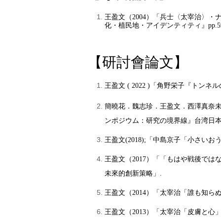
王盈文（2004）「兵士〈太宰治〉
化・植民地・アイデンティティ』pp.59
【研討會論文】
王盈文 ( 2022 )「角野栄子『ト
簡曉花．魏志珍．王盈文．西澤真奈未（2
ンポジウム：研究の境界線』台湾日本
王盈文(2018);「中島京子「小さ
王盈文（2017）「「もはや戦後で
未來的創新策略」.
王盈文（2014）「太宰治「誰も知
王盈文（2013）「太宰治「皮膚と心