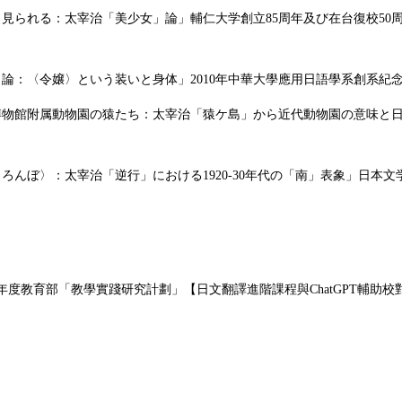
／見られる：太宰治「美少女」論」輔仁大学創立85周年及び在台復校50周
」論：〈令嬢〉という装いと身体」2010年中華大學應用日語學系創系紀
ンドン博物館附属動物園の猿たち：太宰治「猿ケ島」から近代動物園の意味
くろんぼ〉：太宰治「逆行」における1920-30年代の「南」表象」日本文
1），113學年度教育部「教學實踐研究計劃」【日文翻譯進階課程與ChatGPT輔助校