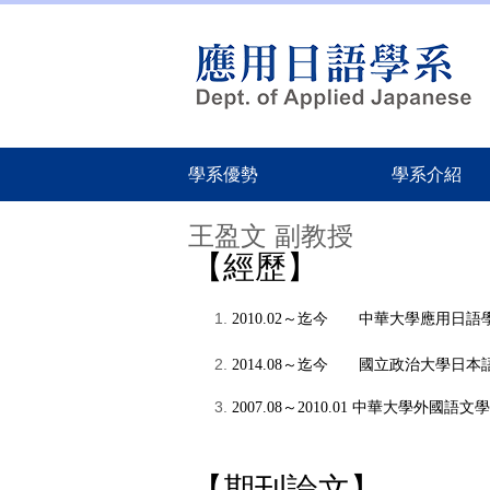
跳
到
主
要
內
容
區
學系優勢
學系介紹
王盈文 副教授
【經歷
】
2010.02～迄今 中華大學應用日語
2014.08～迄今
國立政治大學
日本
2007.08～2010.01 中華大學外國語
【期刊論
文】