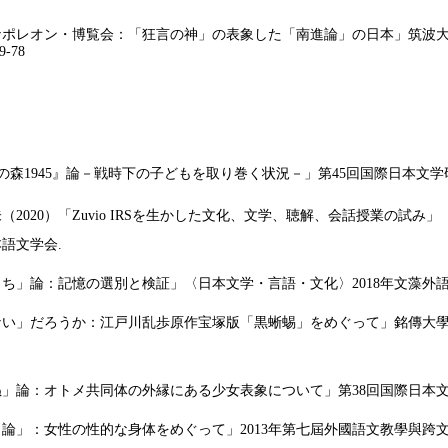
・ナポレオン・博覧会：「狂言の神」の表象した「南進論」の日本」筑波
-78
ンネルの森1945』論－戦時下の子どもを取り巻く状況－」第45回国際日本文
020）「Zuvio IRSを生かした文化、文学、聴解、会話授業の試み」
語文学会.
いおうち」論：記憶の選別と検証」〈日本文学・言語・文化〉2018年文藻
はない」だろうか：江戸川乱歩原作宝塚版「黒蜥蜴」をめぐって」銘傳大學
らぬ」論：オトメ共同体の外縁にある少女表象について」
第
38
回国際日本
」論」：女性の性的な身体をめぐって」2013年第七屆外國語文教學與跨