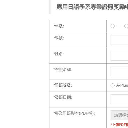
應用日語學系專業證照獎勵
*
年級:
一
*
學號:
*
姓名:
*
證照名稱:
*
證照等級:
A-Plu
*
發照日期:
*
專業證照影本(PDF檔):
*上傳PD