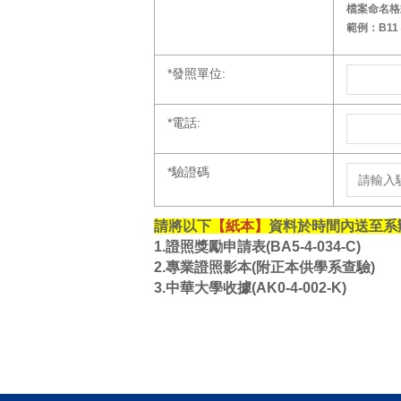
檔案命名格
範例：B11４
*
發照單位:
*
電話:
*
驗證碼
請將以下
【紙本】
資料於時間內送至系辦
1.證照獎勵申請表(BA5-4-034-C)
2.專業證照影本(附正本供學系查驗)
3.中華大學收據(AK0-4-002-K)