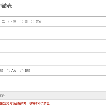
申請表
二
三
四
其他
s級
A級
B級
F檔案證照內容必須清晰，模糊者不予辦理。