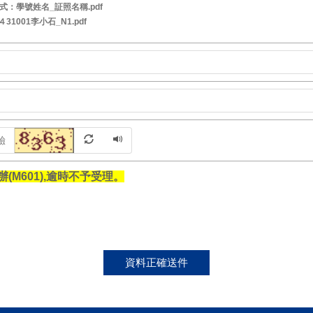
式：學號姓名_証照名稱.pdf
31001李小石_N1.pdf
(M601),逾時不予受理。
資料正確送件