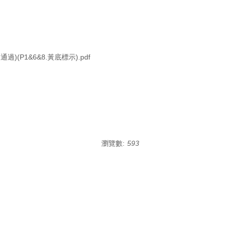
(P1&6&8.黃底標示).pdf
瀏覽數:
593