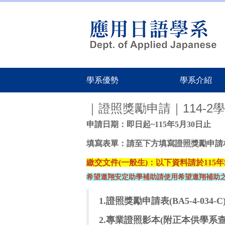
跳
到
主
要
內
容
區
學系優勢
學系介紹
｜證照獎勵申請｜114-
申請日期：即日起~115年5月30日止
填寫表單：請至下方填寫
證照獎勵申請
繳交文件(一般生)：以下資料請於115年5
希望遨翔安定助學補助請使用希望遨翔補助
1.
證照獎勵申請表(BA5-4-034-C
2.
專業證照影本(附正本供學系查