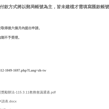
2-K；付款方式將以郵局帳號為主，皆未建檔才需填寫匯款帳號
於取得後六個月內提出申請。
逾期不予受理。
p/412-1049-1697.php?Lang=zh-tw
勵辦法-115.3.11教務會議通過.pdf
請表.docx