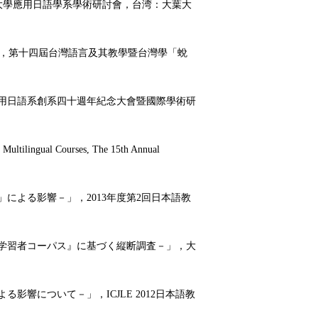
葉大學應用日語學系學術研討會，台湾：大葉大
研究〉，第十四屆台灣語言及其教學暨台灣學「蛻
院應用日語系創系四十週年紀念大會暨國際學術研
Multilingual Courses, The 15th Annual
」による影響
－
」，2013年度第2回日本語教
学習者コーパス』に基づく縦断調査
－
」，大
よる影響について
－
」，ICJLE 2012日本語教