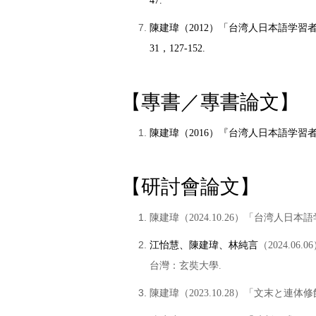
47.
陳建瑋（2012）「台湾人日本語学
31，127-152.
【專書
／
專書論文
】
陳建瑋（2016）『台湾人日本語学
【研討會論文】
陳建瑋
（
20
24
.
1
0.
26
）
「台湾人日本語
江怡慧、陳建
瑋、林純言
（
202
4
.06.06
台灣：玄奘大學.
陳建瑋
（
20
2
3
.
1
0.
2
8
）
「文末と連体修