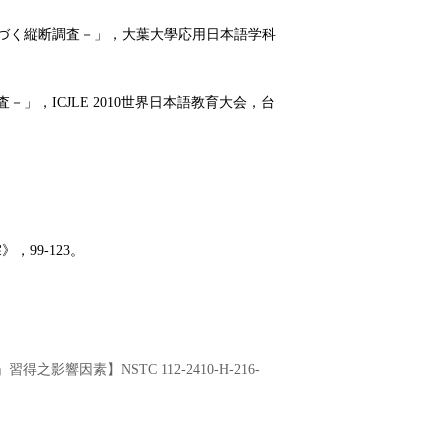
づく縦断調査
－
」，大葉大學応用日本語学科
査
－
」，ICJLE 2010世界日本語教育大会，台
霖》，
99-123
。
之影響因素】NSTC 112-2410-H-216-