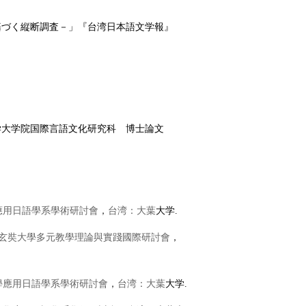
基づく縦断調査
－
」『台湾日本語文学報』
学大学院国際言語文化研究科 博士論文
應用日語學系學術研討會
，
台湾：大葉
大学
.
玄奘大學多元教學理論與實踐國際研討會
，
學應用日語學系學術研討會
，
台湾：大葉
大学
.