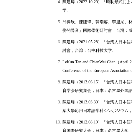
陳建瑋（2022.10.29）「時制
学.
邱偉欣、陳建瑋、韓瑞容、李迎采、林佳
變的聲音」國際學術研討會，台灣：成
陳建瑋（2021.05.28）「台湾
討會，台湾：台中科技大学.
LeKun Tan and ChienWei Chen（April 2018
Conference of the European Association 
陳建瑋（2013.06.15）「台湾人
育学会研究集会，日本：名古屋外国語
陳建瑋（2013.03.30）「台湾人
葉大學応用日本語学科シンボジウム，
陳建瑋（2012.08.19）「台湾人
育国際研究大会，日本：名古屋大学.