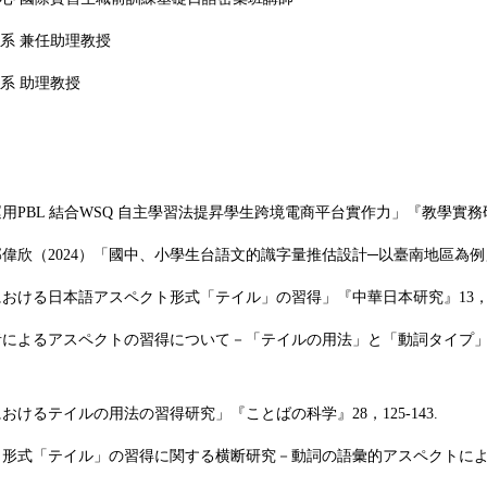
語學系 兼任助理教授
學系 助理教授
運用PBL 結合WSQ 自主學習法提昇學生跨境電商平台實作力
」『
教學實務
邱偉欣（
2024
）
「
國中、小學生台語文的識字量推估設計─以臺南地區為例
における日本語アスペクト形式「テイル」の習得」『中華日本研究』13，63
習者によるアスペクトの習得について－「テイルの用法」と「動詞タイプ
おけるテイルの用法の習得研究」『ことばの科学』28，125-143.
クト形式「テイル」の習得に関する横断研究
－
動詞の語彙的アスペクトに