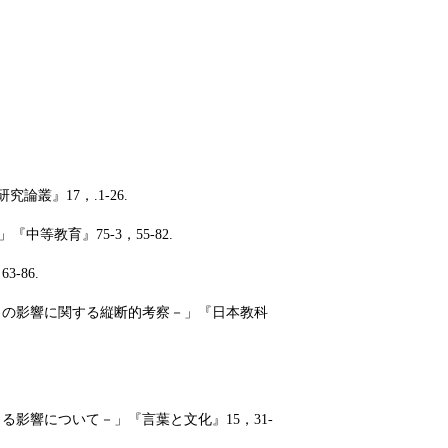
研究論叢
』
17，.1-26.
」『
中等教育
』
75
-3
，
55
-
82
.
-86.
」の影響に関する縦断的考察
－
」『日本教科
よる影響について
－
」『言葉と文化』15，31-