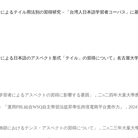
習者によるテイル用法別の習得研究
－
「台湾人日本語学習者コーパス」に
習者による日本語のアスペクト形式「テイル」の習得について』名古屋大
学習者によるアスペクトの習得に影響する要因」
，
二○二
四
年大葉大學
）
「
運用
PBL
結合
WSQ
自主學習法提昇學生跨境電商平台實作力
」
，
2024
飾節におけるテンス・アスペクトの習得について」
，
二○二三年大葉大