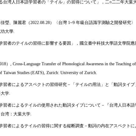
形式による台湾人日本語学習者の「テイル」の習得について」，二○二二年大
瑩、陳麗君（2022.08.28）〈台灣 1~9 年級台語識字測驗之開發
功大學.
人日本語学習者のテイルの習得に影響する要因」，國立臺中科技大學語文學
）, Cross-Language Transfer of Phonological Awareness in the Teaching of 
of Taiwan Studies (EATS), Zurich: University of Zurich.
日本語学習者によるアスペクトの習得研究
－
「テイルの用法」と「動詞タイプ
大学.
日本語学習者によるテイルの使用された動詞タイプについて
－
『台湾人日本語
台湾：大葉大学.
日本語学習者によるテイルの習得に関する縦断調査
－
動詞の内在アスペクトに