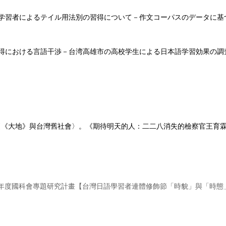
日本語学習者によるテイル用法別の習得について
－
作文コーパスのデータに基
語習得における言語干渉
－
台湾高雄市の高校学生による日本語学習効果の調
〈《大地》與台灣舊社會〉。《期待明天的人：二二八消失的檢察官王育
/31），112年度國科會專題研究計畫【台灣日語學習者連體修飾節「時貌」與「時態」習得