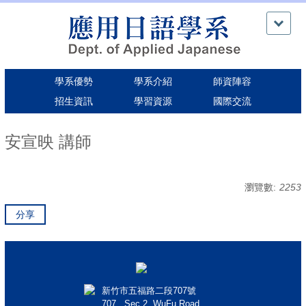
跳
到
主
要
內
學系優勢
學系介紹
師資陣容
容
區
招生資訊
學習資源
國際交流
安宣映 講師
瀏覽數:
2253
分享
新竹市五福路二段707號
707 , Sec.2, WuFu Road