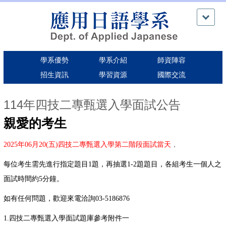
跳
到
主
要
內
學系優勢
學系介紹
師資陣容
容
區
招生資訊
學習資源
國際交流
114年四技二專甄選入學面試公告
親愛的考生
2025年06月20(五)
四技二專甄選入學第二階段面試當天
，
每位考生需先進行指定題目1題，再抽選1-2題題目，各組考生一個人之
面試時間約5分鐘。
如有任何問題，歡迎來電洽詢03-5186876
1.四技二專甄選入學面試題庫參考附件一