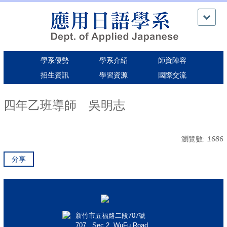
跳
到
主
要
內
學系優勢
學系介紹
師資陣容
容
區
招生資訊
學習資源
國際交流
四年乙班導師 吳明志
瀏覽數:
1686
分享
新竹市五福路二段707號
707 , Sec.2, WuFu Road