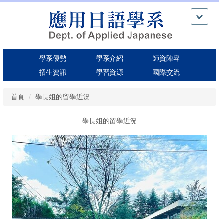
跳
到
主
要
內
學系優勢
學系介紹
師資陣容
容
區
招生資訊
學習資源
國際交流
首頁
學長姐的留學近況
學長姐的留學近況